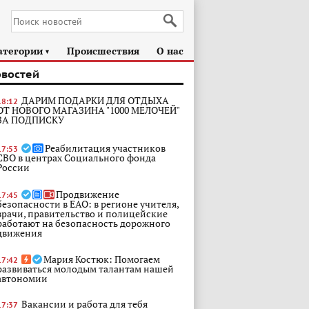
атегории
Происшествия
О нас
►
овостей
ДАРИМ ПОДАРКИ ДЛЯ ОТДЫХА
18:12
ОТ НОВОГО МАГАЗИНА "1000 МЕЛОЧЕЙ"
ЗА ПОДПИСКУ
Реабилитация участников
17:53
СВО в центрах Социального фонда
России
Продвижение
17:45
безопасности в ЕАО: в регионе учителя,
врачи, правительство и полицейские
работают на безопасность дорожного
движения
Мария Костюк: Помогаем
17:42
развиваться молодым талантам нашей
автономии
Вакансии и работа для тебя
17:37