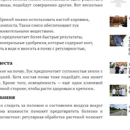
овицы, подойдут совершенно другие. Вот несколько
обрений можно использовать настой коровяка,
компоста. Такие смеси обеспечивают лук
живительными веществами.
то предпочитает более быстрые результаты,
неральные удобрения, которые содержат азот,
ть в воде и вносить в почву с регулярностью,
места
ие на почву. Лук предпочитает суглинистые земли с
ией. Хотя кислая почва тоже подойдёт, она может
е. Кроме того, освещённость — ещё один ключевой
ечной стороне, чтобы расти здоровым и крепким.
вания
о следить за поливом и состоянием воздуха вокруг
ма влажности поможет предотвратить болезни и
филактике: регулярная обработка растений поможет