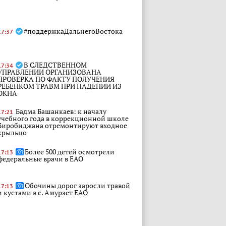
#поддержкаДальнегоВостока
17:37
В СЛЕДСТВЕННОМ
17:34
УПРАВЛЕНИИ ОРГАНИЗОВАНА
ПРОВЕРКА ПО ФАКТУ ПОЛУЧЕНИЯ
РЕБЕНКОМ ТРАВМ ПРИ ПАДЕНИИ ИЗ
ОКНА
Бадма Башанкаев: к началу
17:21
учебного года в коррекционной школе
Биробиджана отремонтируют входное
крыльцо
Более 500 детей осмотрели
17:13
федеральные врачи в ЕАО
Обочины дорог заросли травой
17:13
и кустами в с. Амурзет ЕАО
Более 500 детей в ЕАО
16:57