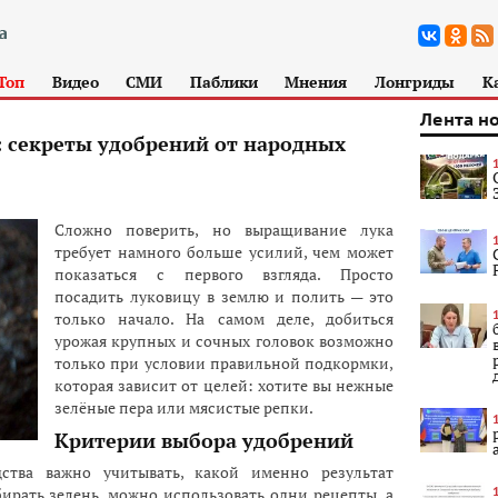
Топ
Видео
СМИ
Паблики
Мнения
Лонгриды
К
Лента н
: секреты удобрений от народных
Сложно поверить, но выращивание лука
требует намного больше усилий, чем может
показаться с первого взгляда. Просто
посадить луковицу в землю и полить — это
только начало. На самом деле, добиться
урожая крупных и сочных головок возможно
только при условии правильной подкормки,
которая зависит от целей: хотите вы нежные
зелёные пера или мясистые репки.
Критерии выбора удобрений
ства важно учитывать, какой именно результат
обирать зелень, можно использовать одни рецепты, а