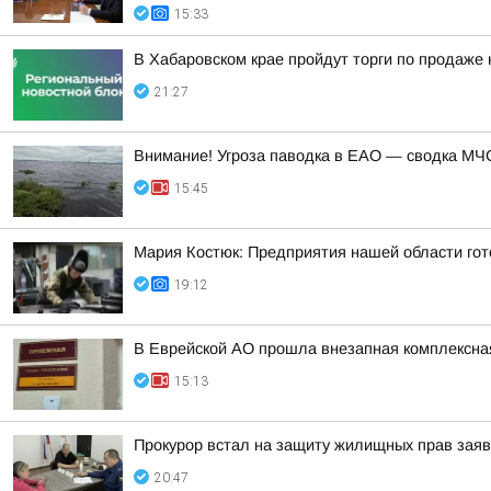
15:33
В Хабаровском крае пройдут торги по продаже
21:27
Внимание! Угроза паводка в ЕАО — сводка МЧС
15:45
Мария Костюк: Предприятия нашей области гот
19:12
В Еврейской АО прошла внезапная комплексная
15:13
Прокурор встал на защиту жилищных прав зая
20:47