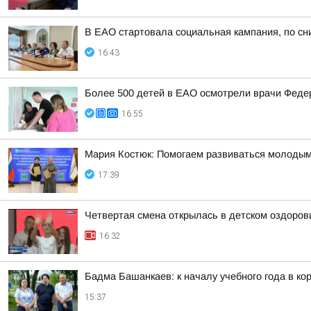
В ЕАО стартовала социальная кампания, по сн
16:43
Более 500 детей в ЕАО осмотрели врачи Федер
16:55
Мария Костюк: Помогаем развиваться молоды
17:39
Четвертая смена открылась в детском оздоро
16:32
Бадма Башанкаев: к началу учебного года в к
15:37