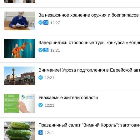
За незаконное хранение оружия и боеприпасов
12:27
Завершились отборочные туры конкурса «Родн
12:21
Внимание! Угроза подтопления в Еврейской ав
12:21
Уважаемые жители области
12:21
Праздничный салат "Зимний Король": заготовки
12:11