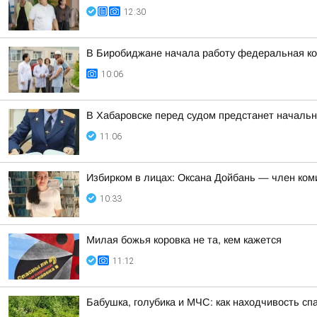
12:30
В Биробиджане начала работу федеральная к
10:06
В Хабаровске перед судом предстанет начальн
11:06
Избирком в лицах: Оксана Дойбань — член ком
10:33
Милая божья коровка не та, кем кажется
11:12
Бабушка, голубика и МЧС: как находчивость с