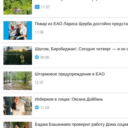
11:07
Повар из ЕАО Лариса Щерба достойно предста
11:09
Шалом, Биробиджан!. Сегодня четверг — и он 
09:06
Штормовое предупреждение в ЕАО
12:07
Избирком в лицах: Оксана Дойбань
11:03
Бадма Башанкаев проверил работу Дома соци