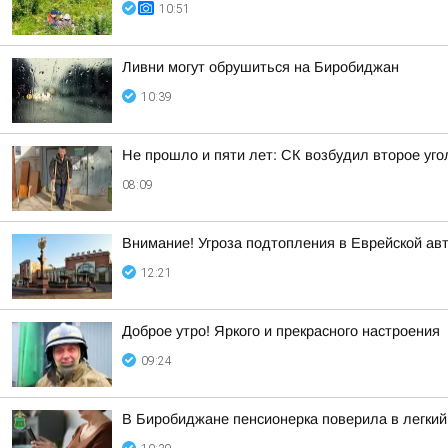
10:51
Ливни могут обрушиться на Биробиджан
10:39
Не прошло и пяти лет: СК возбудил второе уг
08:09
Внимание! Угроза подтопления в Еврейской ав
12:21
Доброе утро! Яркого и прекрасного настроения
09:24
В Биробиджане пенсионерка поверила в легкий