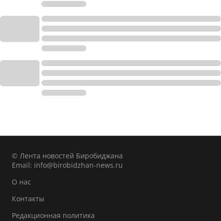
© Лента новостей Биробиджана
Email:
info@birobidzhan-news.ru
О нас
Контакты
Редакционная политика