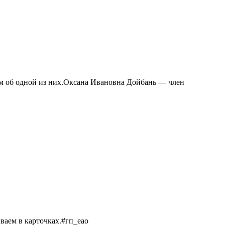
ем об одной из них.Оксана Ивановна Дойбань — член
ываем в карточках.#гп_еао