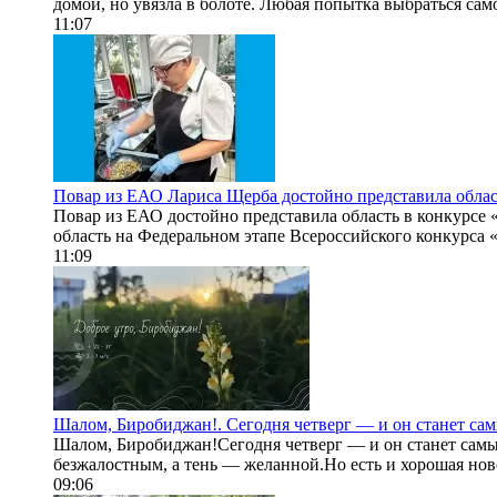
домой, но увязла в болоте. Любая попытка выбраться сам
11:07
Повар из ЕАО Лариса Щерба достойно представила облас
Повар из ЕАО достойно представила область в конкурсе
область на Федеральном этапе Всероссийского конкурса 
11:09
Шалом, Биробиджан!. Сегодня четверг — и он станет са
Шалом, Биробиджан!Сегодня четверг — и он станет самым
безжалостным, а тень — желанной.Но есть и хорошая ново
09:06