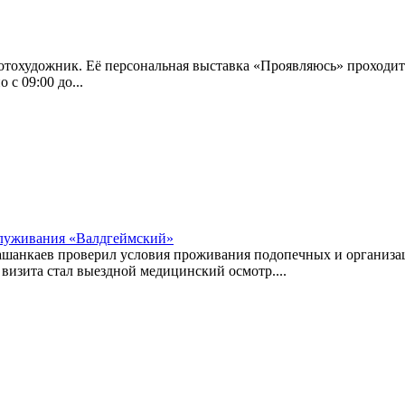
тохудожник. Её персональная выставка «Проявляюсь» проходит в
 с 09:00 до...
служивания «Валдгеймский»
Башанкаев проверил условия проживания подопечных и организ
визита стал выездной медицинский осмотр....