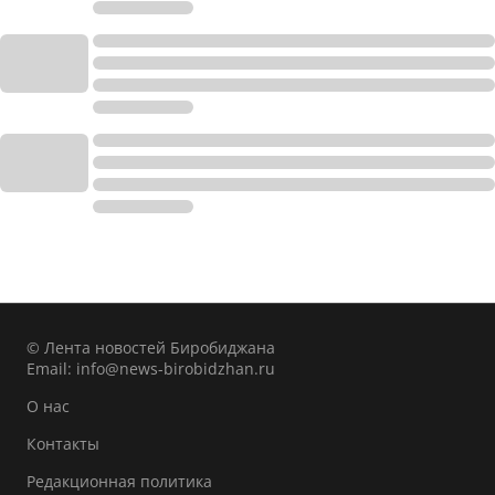
© Лента новостей Биробиджана
Email:
info@news-birobidzhan.ru
О нас
Контакты
Редакционная политика