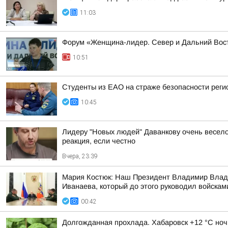
11:03
Форум «Женщина-лидер. Север и Дальний Вос
10:51
Студенты из ЕАО на страже безопасности реги
10:45
Лидеру "Новых людей" Даванкову очень весело о
реакция, если честно
Вчера, 23:39
Мария Костюк: Наш Президент Владимир Влади
Иванаева, который до этого руководил войскам
00:42
Долгожданная прохлада. Хабаровск +12 °C ноч