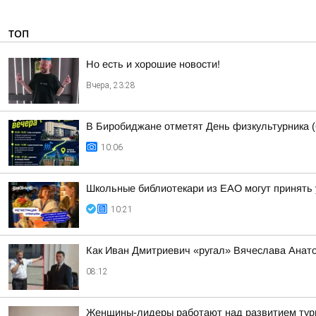
ТОП
Но есть и хорошие новости!
Вчера, 23:28
В Биробиджане отметят День физкультурника (
10:06
Школьные библиотекари из ЕАО могут принять 
10:21
Как Иван Дмитриевич «ругал» Вячеслава Анат
08:12
Женщины-лидеры работают над развитием ту