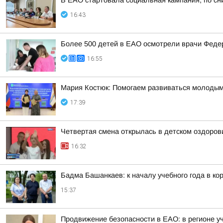
В ЕАО стартовала социальная кампания, по сн
16:43
Более 500 детей в ЕАО осмотрели врачи Федер
16:55
Мария Костюк: Помогаем развиваться молоды
17:39
Четвертая смена открылась в детском оздоро
16:32
Бадма Башанкаев: к началу учебного года в к
15:37
Продвижение безопасности в ЕАО: в регионе у