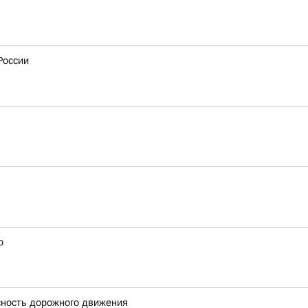
России
о
сность дорожного движения