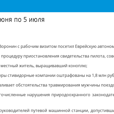
юня по 5 июля
оронин с рабочим визитом посетил Еврейскую автоном
 процедуру приостановления свидетельства пилота, сов
н местный житель, выращивавший коноплю;
уры стивидорные компании оштрафованы на 1,8 млн руб
авливает обстоятельства травмирования мужчины поезд
огочисленные нарушения природоохранного законодате
 руководителей путевой машинной станции, допустивш