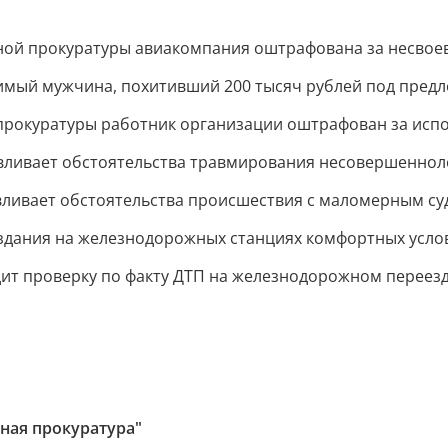
ой прокуратуры авиакомпания оштрафована за несвоев
имый мужчина, похитивший 200 тысяч рублей под предло
прокуратуры работник организации оштрафован за исп
вливает обстоятельства травмирования несовершенноле
ливает обстоятельства происшествия с маломерным суд
здания на железнодорожных станциях комфортных усло
дит проверку по факту ДТП на железнодорожном переез
ная прокуратура"