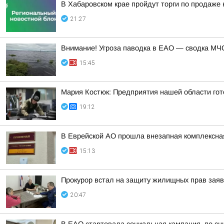
В Хабаровском крае пройдут торги по продаже
21:27
Внимание! Угроза паводка в ЕАО — сводка МЧС
15:45
Мария Костюк: Предприятия нашей области гот
19:12
В Еврейской АО прошла внезапная комплексная
15:13
Прокурор встал на защиту жилищных прав зая
20:47