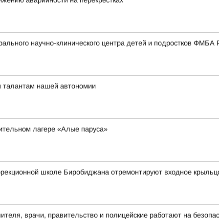
ижению аварийности на перекрестках
ального научно-клинического центра детей и подростков ФМБА 
м талантам нашей автономии
вительном лагере «Алые паруса»
оррекционной школе Биробиджана отремонтируют входное крыльц
чителя, врачи, правительство и полицейские работают на безопа