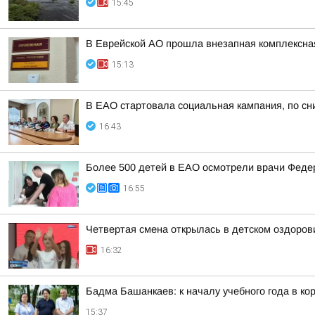
15:45
В Еврейской АО прошла внезапная комплексная
15:13
В ЕАО стартовала социальная кампания, по сн
16:43
Более 500 детей в ЕАО осмотрели врачи Федер
16:55
Четвертая смена открылась в детском оздоро
16:32
Бадма Башанкаев: к началу учебного года в к
15:37