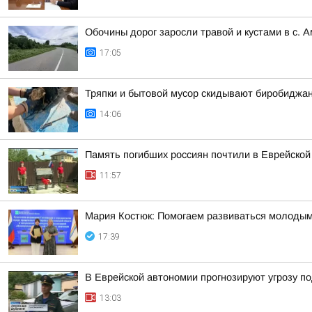
Обочины дорог заросли травой и кустами в с. 
17:05
Тряпки и бытовой мусор скидывают биробиджан
14:06
Память погибших россиян почтили в Еврейской
11:57
Мария Костюк: Помогаем развиваться молоды
17:39
В Еврейской автономии прогнозируют угрозу п
13:03