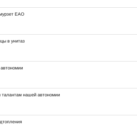
Амурзет ЕАО
цы в унитаз
 автономии
м талантам нашей автономии
одтопления